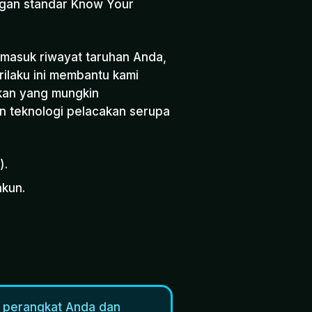
engan standar Know Your
ermasuk riwayat taruhan Anda,
rilaku ini membantu kami
kan yang mungkin
n teknologi pelacakan serupa
).
akun.
a perangkat Anda dan