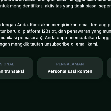
tuk mengidentifikasi aktivitas yang tidak biasa, sepert
i dengan Anda. Kami akan mengirimkan email tentang
itur baru di platform 123slot, dan penawaran yang mu
komunikasi pemasaran). Anda dapat membatalkan lang
ngan mengklik tautan unsubscribe di email kami.
SIONAL
PENGALAMAN
n transaksi
Personalisasi konten