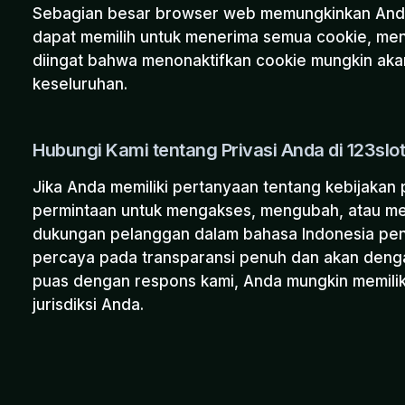
Sebagian besar browser web memungkinkan Anda
dapat memilih untuk menerima semua cookie, men
diingat bahwa menonaktifkan cookie mungkin aka
keseluruhan.
Hubungi Kami tentang Privasi Anda di 123slot
Jika Anda memiliki pertanyaan tentang kebijakan
permintaan untuk mengakses, mengubah, atau me
dukungan pelanggan dalam bahasa Indonesia pen
percaya pada transparansi penuh dan akan dengan 
puas dengan respons kami, Anda mungkin memiliki
jurisdiksi Anda.