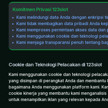
Komitmen Privasi 123slot
Kami melindungi data Anda dengan enkripsi ti
Kami tidak membagikan data pribadi Anda kep
Kami memproses permintaan akses data dan 
Kami menggunakan cookie dan teknologi pela
Kami menjaga transparansi penuh tentang ba
Cookie dan Teknologi Pelacakan di 123slot
Kami menggunakan cookie dan teknologi pelacakan
yang disimpan di perangkat Anda dan membantu 
bagaimana Anda menggunakan platform kami. Kami
cookie kinerja yang membantu kami menganalisis
untuk menampilkan iklan yang relevan kepada An