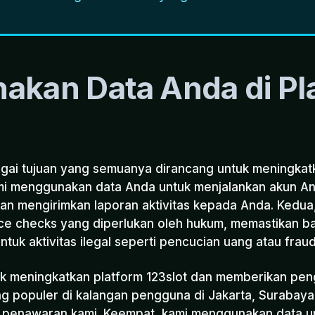
akan Data Anda di Pl
agai tujuan yang semuanya dirancang untuk meningka
ami menggunakan data Anda untuk menjalankan akun 
an mengirimkan laporan aktivitas kepada Anda. Kedu
iance checks yang diperlukan oleh hukum, memastikan
uk aktivitas ilegal seperti pencucian uang atau fraud
tuk meningkatkan platform 123slot dan memberikan pen
ng populer di kalangan pengguna di Jakarta, Surabaya
 penawaran kami. Keempat, kami menggunakan data un