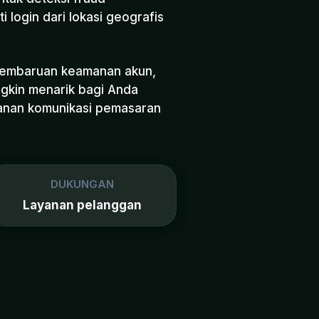
i login dari lokasi geografis
 pembaruan keamanan akun,
ngkin menarik bagi Anda
ganan komunikasi pemasaran
DUKUNGAN
Layanan pelanggan