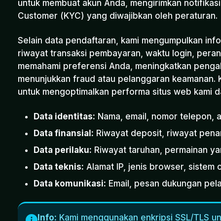
untuk membuat akun Anda, mengirimkan notifikasi
Customer (KYC) yang diwajibkan oleh peraturan.
Selain data pendaftaran, kami mengumpulkan inform
riwayat transaksi pembayaran, waktu login, pera
memahami preferensi Anda, meningkatkan pengal
menunjukkan fraud atau pelanggaran keamanan. K
untuk mengoptimalkan performa situs web kami d
Data identitas:
Nama, email, nomor telepon, al
Data finansial:
Riwayat deposit, riwayat pena
Data perilaku:
Riwayat taruhan, permainan yang
Data teknis:
Alamat IP, jenis browser, sistem o
Data komunikasi:
Email, pesan dukungan pelan
Info:
Kami menggunakan enkripsi SSL/TLS unt