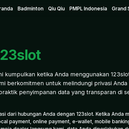
randa
Badminton
Qiu Qiu
PMPL Indonesia
Grand 
123slot
ami kumpulkan ketika Anda menggunakan 123slo
mi berkomitmen untuk melindungi privasi Anda m
dan praktik penyimpanan data yang transparan di
i dari hubungan Anda dengan 123slot. Ketika Anda m
ocal payment, online payment, e-wallet, mobile banking