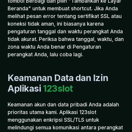
tombol Berbagi dan pilih "Tambahkan ke Layar
Beranda" untuk membuat shortcut. Jika Anda
melihat pesan error tentang sertifikat SSL atau
koneksi tidak aman, ini biasanya karena
pengaturan tanggal dan waktu perangkat Anda
tidak akurat. Periksa bahwa tanggal, waktu, dan
zona waktu Anda benar di Pengaturan
perangkat Anda, lalu coba lagi.
Keamanan Data dan Izin
Aplikasi
123slot
Keamanan akun dan data pribadi Anda adalah
prioritas utama kami. Aplikasi 123slot
menggunakan enkripsi SSL/TLS untuk
melindungi semua komunikasi antara perangkat