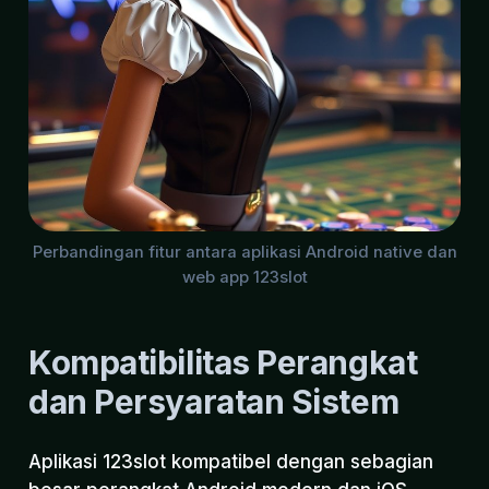
Perbandingan fitur antara aplikasi Android native dan
web app 123slot
Kompatibilitas Perangkat
dan Persyaratan Sistem
Aplikasi 123slot kompatibel dengan sebagian