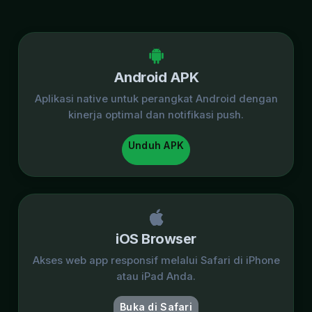
Android APK
Aplikasi native untuk perangkat Android dengan
kinerja optimal dan notifikasi push.
Unduh APK
iOS Browser
Akses web app responsif melalui Safari di iPhone
atau iPad Anda.
Buka di Safari