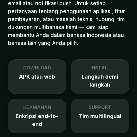
email atau notifikasi push. Untuk setiap
pertanyaan tentang penggunaan aplikasi, fitur
pembayaran, atau masalah teknis, hubungi tim
dukungan multibahasa kami — kami siap
membantu Anda dalam bahasa Indonesia atau
bahasa lain yang Anda pilih.
DOWNLOAD
INSTALL
APK atau web
Langkah demi
langkah
KEAMANAN
SUPPORT
Enkripsi end-to-
Tim multilingual
end