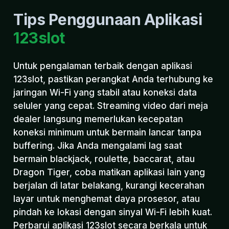
Tips Penggunaan Aplikasi
123slot
Untuk pengalaman terbaik dengan aplikasi
123slot, pastikan perangkat Anda terhubung ke
jaringan Wi-Fi yang stabil atau koneksi data
seluler yang cepat. Streaming video dari meja
dealer langsung memerlukan kecepatan
koneksi minimum untuk bermain lancar tanpa
buffering. Jika Anda mengalami lag saat
bermain blackjack, roulette, baccarat, atau
Dragon Tiger, coba matikan aplikasi lain yang
berjalan di latar belakang, kurangi kecerahan
layar untuk menghemat daya prosesor, atau
pindah ke lokasi dengan sinyal Wi-Fi lebih kuat.
Perbarui aplikasi 123slot secara berkala untuk