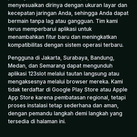
menyesuaikan dirinya dengan ukuran layar dan
kecepatan jaringan Anda, sehingga Anda dapat
bermain tanpa lag atau gangguan. Tim kami
terus memperbarui aplikasi untuk
menambahkan fitur baru dan meningkatkan
kompatibilitas dengan sistem operasi terbaru.
Pengguna di Jakarta, Surabaya, Bandung,
Medan, dan Semarang dapat mengunduh
aplikasi 123slot melalui tautan langsung atau
mengaksesnya melalui browser mereka. Kami
tidak terdaftar di Google Play Store atau Apple
App Store karena pembatasan regional, tetapi
proses instalasi tetap sederhana dan aman,
dengan pemandu langkah demi langkah yang
tersedia di halaman ini.